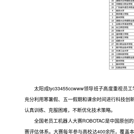
太阳成tyc33455ccwww领导班子高度
充分利用寒暑假、五一假期和课余时间进行科技创
认真训练、克服困难，不断优化技术策略。
ROBOTAC是中国原
全国老员工机器人大赛
赛评估体系。大赛每年参与高校达400余所，覆盖