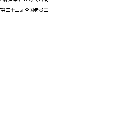
在第二十三届全国
老员工