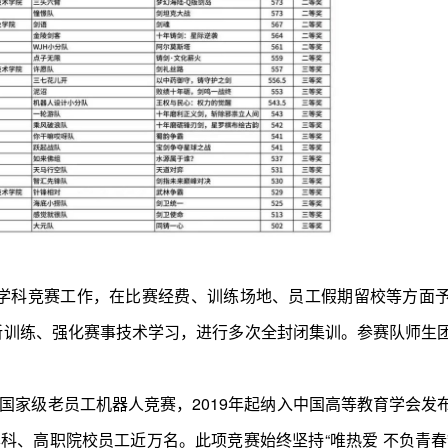
重视员工学科竞赛工作，在比赛经费、训练场地、员工假期留校等方
新训练、强化赛事技术学习，进行多次全封闭集训。参赛队师生
创的国家级老员工机器人竞赛，2019年起纳入中国高等教育学会
本科、高职院校员工近万名。此项竞赛始终坚持“
唯热爱
不负青春