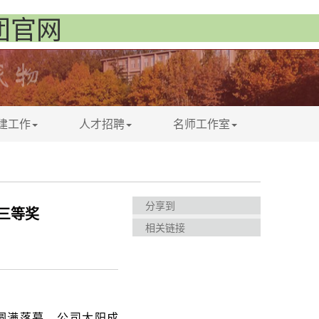
集团官网
建工作
人才招聘
名师工作室
分享到
三等奖
相关链接
司圆满落幕。公司太阳成