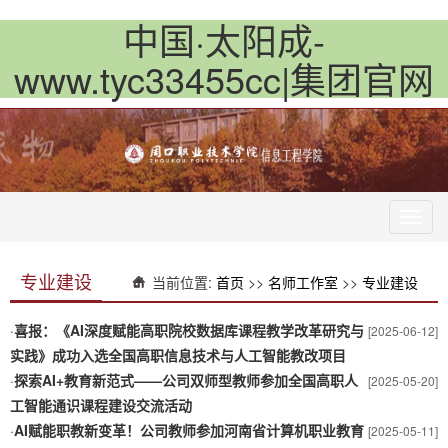
中国·太阳成-
www.tyc33455cc|集团官网
Toggl
navig
专业建设
当前位置:
首页
>>
名师工作室
>>
专业建设
·
喜报：《AI深度赋能高职院校数据库课程教学改革研究与
[2025-06-12]
实践》成功入选全国高职信息技术与人工智能教改项目
·
探索AI+教育新范式——公司双师型教师参加全国高职人
[2025-05-20]
工智能通识课程建设交流活动
·
AI赋能职教新变革！公司教师参加河南省计算机职业教育
[2025-05-11]