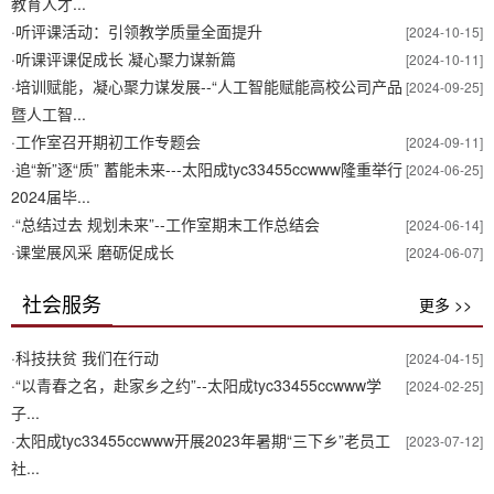
教育人才...
·
听评课活动：引领教学质量全面提升
[2024-10-15]
·
听课评课促成长 凝心聚力谋新篇
[2024-10-11]
·
培训赋能，凝心聚力谋发展--“人工智能赋能高校公司产品
[2024-09-25]
暨人工智...
·
工作室召开期初工作专题会
[2024-09-11]
·
追“新”逐“质” 蓄能未来---太阳成tyc33455ccwww隆重举行
[2024-06-25]
2024届毕...
·
“总结过去 规划未来”--工作室期末工作总结会
[2024-06-14]
·
课堂展风采 磨砺促成长
[2024-06-07]
社会服务
更多 >>
·
科技扶贫 我们在行动
[2024-04-15]
·
“以青春之名，赴家乡之约”--太阳成tyc33455ccwww学
[2024-02-25]
子...
·
太阳成tyc33455ccwww开展2023年暑期“三下乡”老员工
[2023-07-12]
社...