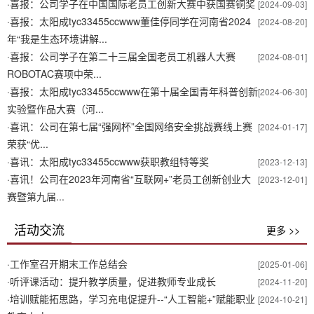
·
喜报：公司学子在中国国际老员工创新大赛中获国赛铜奖
[2024-09-03]
·
喜报：太阳成tyc33455ccwww董佳停同学在河南省2024
[2024-08-20]
年“我是生态环境讲解...
·
喜报：公司学子在第二十三届全国老员工机器人大赛
[2024-08-01]
ROBOTAC赛项中荣...
·
喜报：太阳成tyc33455ccwww在第十届全国青年科普创新
[2024-06-30]
实验暨作品大赛（河...
·
喜讯：公司在第七届“强网杯”全国网络安全挑战赛线上赛
[2024-01-17]
荣获“优...
·
喜讯：太阳成tyc33455ccwww获职教组特等奖
[2023-12-13]
·
喜讯！公司在2023年河南省“互联网+”老员工创新创业大
[2023-12-01]
赛暨第九届...
活动交流
更多 >>
·
工作室召开期末工作总结会
[2025-01-06]
·
听评课活动：提升教学质量，促进教师专业成长
[2024-11-20]
·
培训赋能拓思路，学习充电促提升--“人工智能+”赋能职业
[2024-10-21]