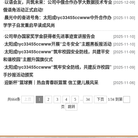
·
以语会友，共筑未来：公司中俄合作办学大数据技术专业
[2025-12-09]
俄语角活动正式启动!
·
晨光中的奋进号角：​太阳成tyc33455ccwww中外合作办
[2025-11-30]
学学子自发重启早读成风尚
·
公司举办国家奖学金获得者先进事迹宣讲报告会
[2025-11-10]
·
太阳成tyc33455ccwww开展“立冬安全”主题黑板报活动
[2025-11-10]
·
太阳成tyc33455ccwww“筑牢校园安全防线，共建平安
[2025-11-09]
和谐校园”主题升国旗仪式
·
太阳成tyc33455ccwww“筑牢安全防线，共建反诈校园”
[2025-11-09]
手抄报活动颁奖
·
迎新杯”篮球赛｜热血青春跃篮筐 信工健儿展风采
[2025-11-06]
...
共664条
上页
1
2
3
4
5
34
下页
1/34
到第
页
跳转