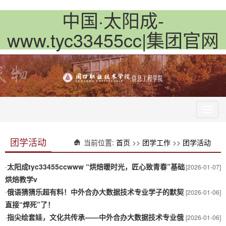
中国·太阳成-
www.tyc33455cc|集团官网
Toggl
navig
团学活动
当前位置:
首页
>>
团学工作
>>
团学活动
·
太阳成tyc33455ccwww “烘焙暖时光，匠心致青春”基础
[2026-01-07]
烘焙教学v
·
俄语猜猜乐超有料！中外合办大数据技术专业学子的默契
[2026-01-06]
直接“焊死”了！
·
指尖绘套娃，文化共传承——中外合办大数据技术专业俄
[2026-01-06]