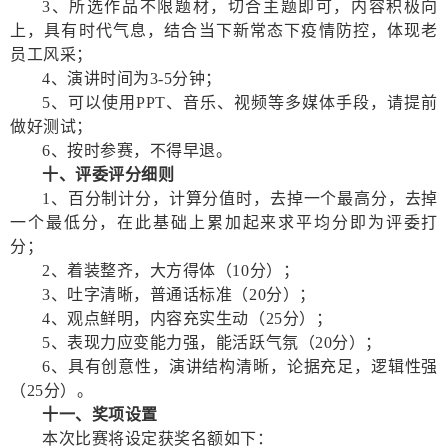
3、所选作品不限题材，切合主题即可，内容积极向
上，具有时代气息，结合当下新常态下疫情防控，体现老
员工风采；
4、演讲时间为3-5分钟；
5、可以使用PPT、音乐、视频等多媒体手段，请提前
做好测试；
6、按时参赛，不得早退。
十、评委评分细则
1、百分制计分，计算分值时，去掉一个最高分，去掉
一个最低分，在此基础上累加起来求平均分即为评委打
分；
2、着装整齐，大方得体（10分）；
3、吐字清晰，普通话标准（20分）；
4、观点鲜明，内容充实生动（25分）；
5、表现力应变能力强，能活跃气氛（20分）；
6、具有创意性，演讲结构清晰，论据充足，逻辑性强
（25分）。
十一、奖项设置
本次比赛将设定获奖名额如下：