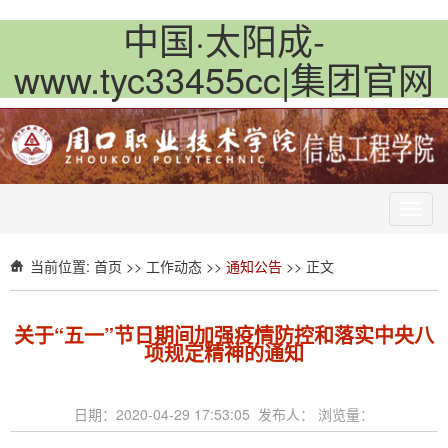
中国·太阳成-
www.tyc33455cc|集团官网
Toggl
navig
当前位置:
首页
>>
工作动态
>>
通知公告
>> 正文
关于“五一”节日期间加强疫情防控和落实中央八
项规定精神的通知
日期：2020-04-29 17:53:05 发布人： 浏览量：