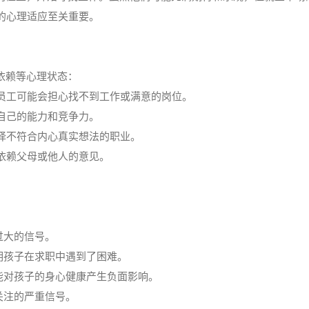
的心理适应至关重要。
依赖等心理状态：
员工可能会担心找不到工作或满意的岗位。
自己的能力和竞争力。
择不符合内心真实想法的职业。
依赖父母或他人的意见。
：
过大的信号。
明孩子在求职中遇到了困难。
能对孩子的身心健康产生负面影响。
关注的严重信号。