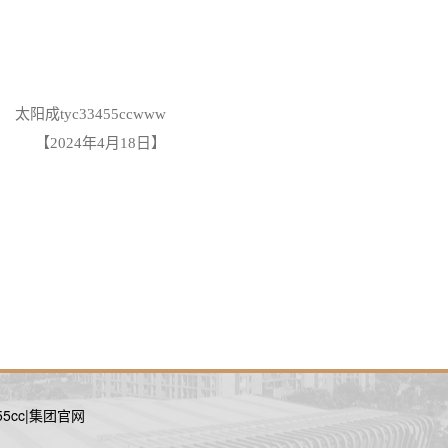
太阳成tyc33455ccwww
【2024年4月18日】
55cc|集团官网