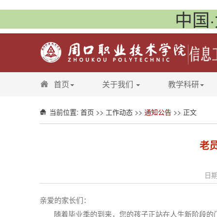
中国·
首页
关于我们
教学科研
当前位置:
首页
>>
工作动态
>>
通知公告
>> 正文
老
日期
亲爱的家长们：
随着毕业季的到来，您的孩子正站在人生新阶段的