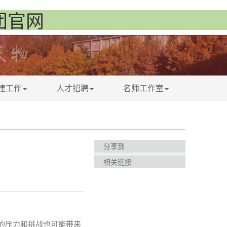
集团官网
建工作
人才招聘
名师工作室
分享到
相关链接
的压力和挑战也可能带来