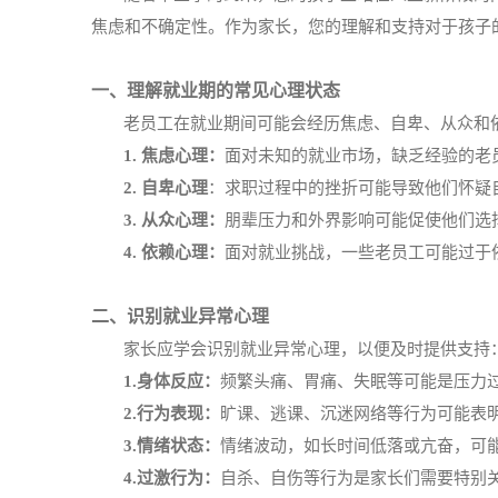
焦虑和不确定性。作为家长，您的理解和支持对于孩子
一、理解就业期的常见心理状态
老员工在就业期间可能会经历焦虑、自卑、从众和
1. 焦虑心理：
面对未知的就业市场，缺乏经验的老
2. 自卑心理
：求职过程中的挫折可能导致他们怀疑
3. 从众心理：
朋辈压力和外界影响可能促使他们选
4. 依赖心理：
面对就业挑战，一些老员工可能过于
二、识别就业异常心理
家长应学会识别就业异常心理，以便及时提供支持
1.身体反应：
频繁头痛、胃痛、失眠等可能是压力
2.行为表现：
旷课、逃课、沉迷网络等行为可能表
3.情绪状态：
情绪波动，如长时间低落或亢奋，可
4.过激行为：
自杀、自伤等行为是家长们需要特别