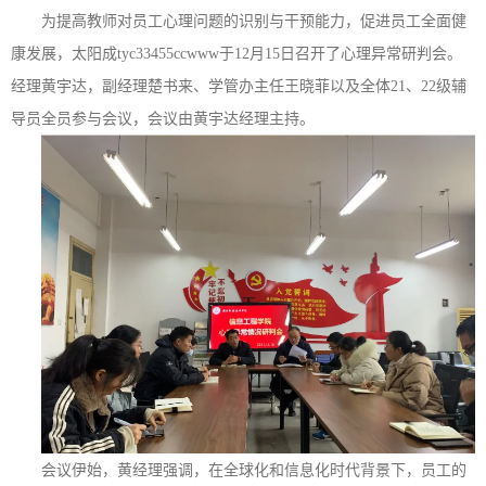
为提高教师对员工心理问题的识别与干预能力，促进员工全面健
康发展，太阳成tyc33455ccwww于12月15日召开了心理异常研判会。
经理黄宇达，副经理楚书来、学管办主任王晓菲以及全体21、22级辅
导员全员参与会议，会议由黄宇达经理主持。
会议伊始，黄经理强调，在全球化和信息化时代背景下，员工的