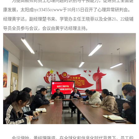
为提高教师对员工心理问题的识别与干预能力，促进员工全面健
康发展，太阳成tyc33455ccwww于10月15日召开了心理异常研判会。
经理黄宇达，副经理楚书来、学管办主任王晓菲以及全体21、22级辅
导员全员参与会议，会议由黄宇达经理主持。
会议伊始，黄经理强调，在全球化和信息化时代背景下，员工的