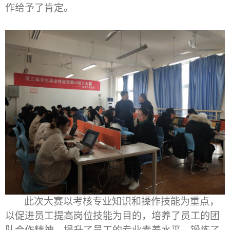
作给予了肯定。
此次大赛以考核专业知识和操作技能为重点，
以促进员工提高岗位技能为目的，培养了员工的团