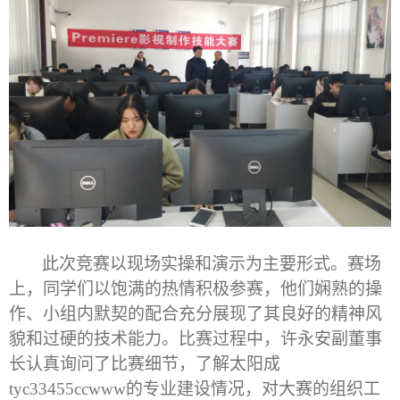
此次竞赛以现场实操和演示为主要形式。赛场
上，同学们以饱满的热情积极参赛，他们娴熟的操
作、小组内默契的配合充分展现了其良好的精神风
貌和过硬的技术能力。比赛过程中，许永安副董事
长认真询问了比赛细节，了解太阳成
tyc33455ccwww的专业建设情况，对大赛的组织工