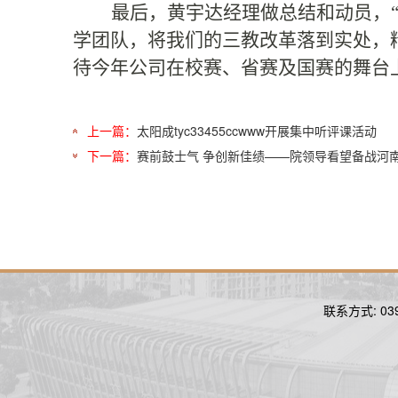
最后，
黄宇达经理做总结和动员，
学团队，将我们的三教改革落到实处，
待今年公司在校赛、省赛及国赛的舞台
上一篇：
太阳成tyc33455ccwww开展集中听评课活动
下一篇：
赛前鼓士气 争创新佳绩——院领导看望备战河
联系方式: 03