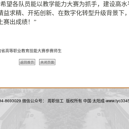
“希望各队员能以教学能力大赛为抓手，建设高水
精益求精、开拓创新、在数字化转型升级背景下
上赛出成绩！
”
南省高等职业教育技能大赛参赛师生
返回首页
关闭页面
94-8693029 微信公众号： 周职信工 版权所有 中国·太阳成-www.tyc334