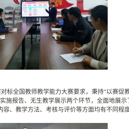
对标全国教师教学能力大赛要求，秉持“以赛促
学实施报告、无生教学展示两个环节，全面地展示
内容、教学方法、考核与评价等方面均有不同程