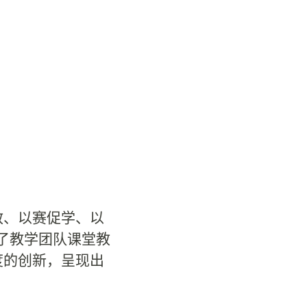
教、以赛促学、以
了教学团队课堂教
度的创新，呈现出