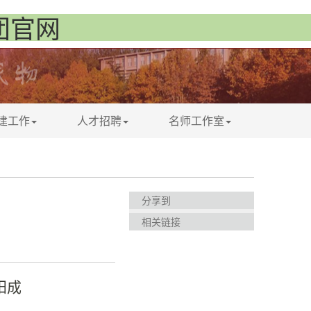
集团官网
建工作
人才招聘
名师工作室
分享到
相关链接
阳成