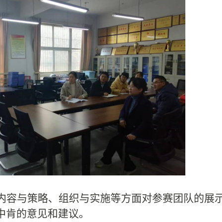
内容与策略、组织与实施等方面对参赛团队的展
中肯的意见和建议。