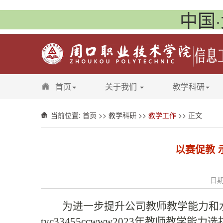
中国·
首页
关于我们
教学科研
当前位置:
首页
>>
教学科研
>>
教学工作
>> 正文
以赛促教 
日期
为进一步提升公司教师教学能力和水
tyc33455ccwww
2023
年教师教学能力选