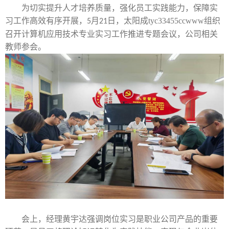
为切实提升人才培养质量，强化员工实践能力，保障实
习工作高效有序开展，
月
日，太阳成tyc33455ccwww组织
5
21
计算机应用技术专业
相关
召开
实习工作推进专题会议，公司
教师参会。
会上，经理黄宇达强调岗位实习是职业公司产品的重要