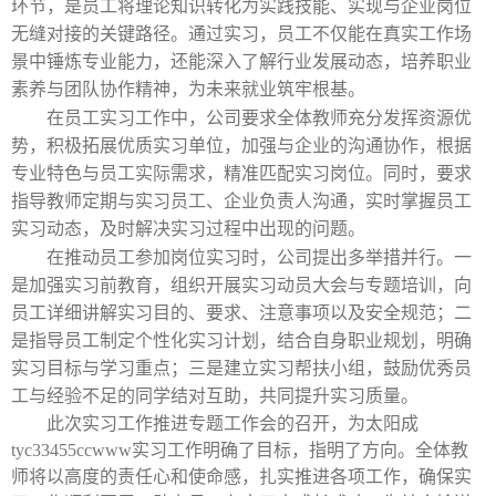
环节，是员工将理论知识转化为实践技能、实现与企业岗位
无缝对接的关键路径。通过实习，员工不仅能在真实工作场
景中锤炼专业能力，还能深入了解行业发展动态，培养职业
素养与团队协作精神，为未来就业筑牢根基。
员工
工作中
在
实习
，公司要求全体教师充分发挥资源优
势，积极拓展优质实习单位，加强与企业的沟通协作，根据
专业特色与员工实际需求，精准匹配实习岗位。同时，要求
指导教师定期与实习员工、企业负责人沟通，实时掌握员工
实习动态，及时解决实习过程中出现的问题。
参加岗位
时
在推动员工
实习
，公司提出多举措并行。一
是加强实习前教育，组织开展实习动员大会与专题培训，向
员工详细讲解实习目的、要求、注意事项以及安全规范；二
是指导员工制定个性化实习计划，结合自身职业规划，明确
实习目标与学习重点；三是建立实习帮扶小组，鼓励优秀员
工与经验不足的同学结对互助，共同提升实习质量。
此次实习工作推进专题工作会的召开，为太阳成
tyc33455ccwww实习工作明确了目标，指明了方向。全体教
师将以高度的责任心和使命感，扎实推进各项工作，确保实