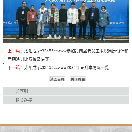
上一篇：
太阳成tyc33455ccwww参加第四届老员工求职简历设计和
竞聘演讲比赛校级决赛
下一篇：
太阳成tyc33455ccwww2021年专升本情况一览
返回首页
关闭页面
分享到
相关链接