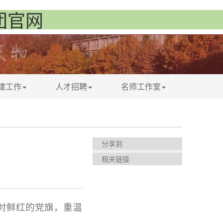
集团官网
建工作
人才招聘
名师工作室
分享到
相关链接
对鲜红的党旗，重温