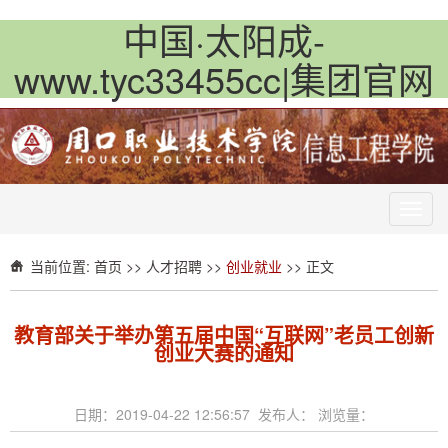
中国·太阳成-
www.tyc33455cc|集团官网
Toggl
navig
当前位置:
首页
>>
人才招聘
>>
创业就业
>> 正文
教育部关于举办第五届中国“互联网”老员工创新
创业大赛的通知
日期：2019-04-22 12:56:57 发布人： 浏览量：