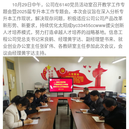
10
月
29
日中午，公司在
6140
党员活动室召开教学工作专
题会暨
2025
届专升本工作专题会。本次会议旨在深入分析专
升本工作现状，解决现存问题，
积极适应公司公司产品改革
新形势、新要求，持续优化太阳成tyc33455ccwww拔尖创新
人才培养模式，努力打造卓越人才培养的战略基地。
信息工
程公司党总支书记宋良鹤、经理黄宇达、
副经理楚书来、
就
业创业办公室主任张矿伟、
各教研室主任参加此次会议，会
议由经理黄宇达主持。