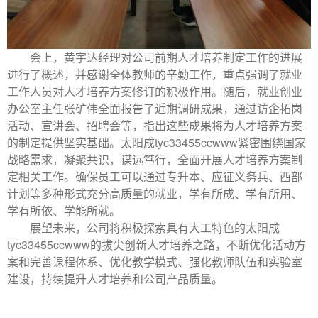
会上，黄宇达经理对公司前期人才培养制定工作的进展
进行了概述，并感谢全体教师的辛勤工作，重点强调了就业
工作人员对人才培养方案修订的积极作用。随后，
就业创业
办公室主任张矿伟
全面报告了近期调研成果，通过访企拓岗
活动、宣讲会、招聘会等，指出这些成果将为人才培养方案
的制定提供坚实基础。太阳成tyc33455ccwww紧密围绕国家
战略需求，凝聚共识，谋远笃行，全面开展人才培养方案制
定相关工作。确保员工可以通过专升本、应征义务兵、西部
计划等多种形式充分高质量的就业，学有所成、学有所用、
学有所依、学能所就。
展望未来，公司将积极探索具有大工特色的太阳成
tyc33455ccwww的拔尖创新人才培养之路
，
不断
优化活动方
案和
完善课程体系、优化教学模式、强化教师队伍和实验室
建设，持续提升人才培养和公司产品质量
。