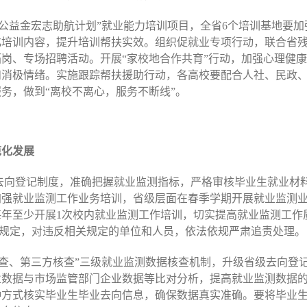
票公益金宏志助航计划”就业能力培训项目，全省6个培训基地要
化培训内容，提升培训帮扶实效。组织促就业专项行动，联合省
岗、专场招聘活动。开展“家校地合作共育”行动，加强心理健
和消极情绪。实施跟踪帮扶援助行动，各高校要配合人社、民政
务，做到“离校不离心，服务不断线”。
范化发展
业去向登记制度，准确把握就业监测指标，严格审核毕业生就业材
加强就业监测工作业务培训，省级层面在春季学期开展就业监测
年至少开展1次校内就业监测工作培训，切实提高就业监测工作
得”规定，对违反相关规定的单位和人员，依法依规严肃追责处理。
级核查、第三方核查”三级就业监测数据核查机制，升级省级去向登
业数据与市场监管部门企业数据等比对分析，提高就业监测数据
种方式核实毕业生毕业去向信息，确保数据真实准确。要将毕业