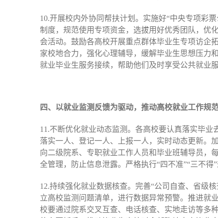
10.开展校内外协同帮扶计划。实施好“中央专项彩
制度，规范使用专项资金，选拔用好优秀团队，优
会活动。鼓励各高校开展重点群体毕业生专项访企拓
家校地合力，强化心理辅导，缓解毕业生思想压力
就业毕业生服务接续，帮助他们及时享受公共就业服
四、以就业监测反馈为驱动，推动高校就业工作规
11.不断优化就业动态监测。各高校要认真落实毕
落实一人、登记一人、上报一人，实时动态更新。
向二级院系、专职就业工作人员和毕业班辅导员，每
全管理，防止信息泄露。严格执行“四不准”“三不
12.持续强化就业数据核查。完善“公司自查、省
立高校监测问题清单，进行数据异常预警。推进就
校要通过院系交叉互查、电话核查、实地走访等多