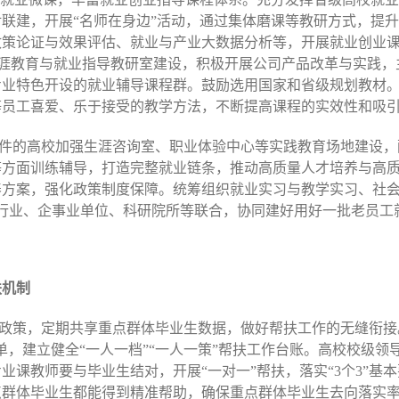
联建，开展“名师在身边”活动，通过集体磨课等教研方式，提
政策论证与效果评估、就业与产业大数据分析等，开展就业创业
化生涯教育与就业指导教研室建设，积极开展公司产品改革与实践
专业特色开设的就业辅导课程群。鼓励选用国家和省级规划教材
等员工喜爱、乐于接受的教学方法，不断提高课程的实效性和吸
条件的高校加强生涯咨询室、职业体验中心等实践教育场地建设
等方面训练辅导，打造完整就业链条，推动高质量人才培养与高
养方案，强化政策制度保障。统筹组织就业实习与教学实习、社
行业、企事业单位、科研院所等联合，协同建好用好一批老员工
扶机制
扶政策，定期共享重点群体毕业生数据，做好帮扶工作的无缝衔接
单，建立健全“一人一档”“一人一策”帮扶工作台账。高校校级领
课教师要与毕业生结对，开展“一对一”帮扶，落实“3个3”基
点群体毕业生都能得到精准帮助，确保重点群体毕业生去向落实