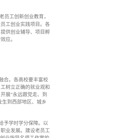
化老员工创新创业教育，
老员工创业实践项目。各
，提供创业辅导、项目孵
增效应。
度融合。各高校要丰富校
员工树立正确的就业观和
开展“永远跟党走、到
业生到西部地区、城乡
，给予学时学分保障。以
与职业发展。建设老员工
业创业指导名师工作室的