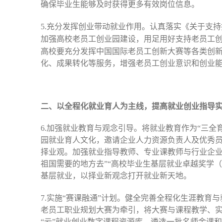
确保毕业生能够及时获得更多有效岗位信息。
5.充分发挥创业带动就业作用。认真落实《关于支
加强高校老员工创业园建设，用足用好支持老员工
高校要充分发挥中国国际老员工创新大赛等各类创
化、成果转化等服务，增强老员工创业意识和创业
二、以全程化就业育人为主线，提高就业创业指导
6.加强就业教育与观念引导。将就业教育作为“三
园就业育人文化，邀请企业人力资源负责人及优秀
择业观。加强就业指导教师、专业课教师与行业企业
祖国需要的地方去”“高校毕业生基层就业卓越奖学
基层就业，以择业新观念打开就业新天地。
7.实施“赛课融通”计划。健全完善全程化生涯教
老员工职业规划大赛为牵引，将大赛与课程教学、
“云”就业创业数字课程资源库，遴选一批名师金课