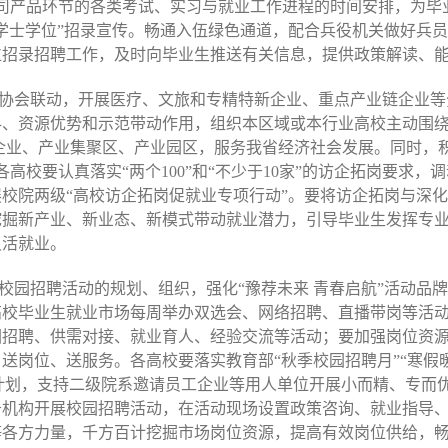
司产品环节的各类考试、实习与就业工作进程的时间安排，为毕
学士学位”招录宣传。畅通入伍绿色通道，配合兵役机关做好兵
位招录招聘工作，及时向毕业生推送有关信息，提供政策解读、
业协会联动，开展医疗、文旅和专精特新企业、重点产业链企业
、资源优势和示范带动作用，组织本区域或本行业高校主动围绕
重点企业、产业集聚区、产业园区，服务我省经济社会发展。同时
高校要认真落实“两个100”和“不少于10家”的访企拓岗要求，
校院两级“高校访企拓岗促就业专项行动”。要将访企拓岗与深
挖掘新产业、新业态、新模式带动就业潜力，引导毕业生发挥专
灵活就业。
校园招聘活动的规划、组织，强化“豫荐未来 青春启航”活动品
校毕业生就业市场每周举办双选会、网络招聘、直播带岗等活动
园招聘、供需对接、就业育人、经验交流等活动；要加强岗位资
送岗位、送服务。各高校要落实教育部“秋季校园招聘月”“寒假暖
园”计划，支持二级院系邀请员工企业等用人单位开展小而精、专而
务机构开展校园招聘活动，在活动现场设置政策咨询、就业指导
等各方力量，千方百计挖掘市场岗位资源，提高有效岗位供给，