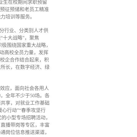
业生在校期间求职预留
员预征预储和老员工精准
能力培训等服务。
等分行业、分类别人才供
“十大战略”，聚焦
，积极围绕国家重大战略，
调动高校全员力量，发挥
化校企合作结合起来，积
业所长，在数字经济、绿
牌效应，面向社会各用人
，全年不少于50场。各
源共享，对就业工作基础
心行动”“春季攻坚行
优的小型专场招聘活动，
、直播带岗等专区，丰富
畅通岗位信息推送渠道，