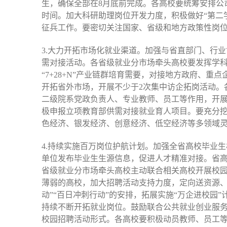
生，确保全部在8月底前完成。各高校要统筹安排公
时间。加大科研助理岗位开发力度，积极做好“第二
征兵工作。要密切关注国家、省级和地方政策性岗
3.大力开拓市场化就业渠道。加强与省直部门、行
需对接活动。各省级就业分市场牵头高校要发挥学科
“7+28+N”产业链群培育需要，对接地方政府、
开拓省外市场，开展不少于2次集中访企拓岗活动。各
二级院系党政负责人、专业教师、员工等作用，开展
极申报立项教育部供需对接就业育人项目。要充分
色经济、银发经济、创意经济、低空经济等多领域
4.持续实施百万岗位护航计划。加强全省高校毕业生
单位发布毕业生生源信息，促进人才精准对接。省高
省级就业分市场牵头高校主动联合相关高校开展校
薄弱的高校，加大招聘活动支持力度，定向送资源、
动”“百日冲刺行动”的安排，拓展实施“万企进校
持续不断开拓就业岗位。鼓励联合公共就业创业服
校园招聘活动形式。各高校要积极动员教师、员工