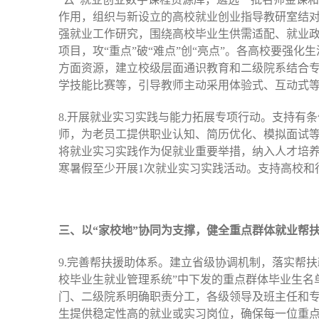
作用，组织与新设立的高校就业创业指导教研室结对
强就业工作研究，围绕高校毕业生供需适配、就业
项目，攻“重点”破“难点”创“亮点”。各高校要强
方面资源，建立校级层面通识教育和二级院系结合
学技能比赛等，引导教师主动采用体验式、互动式
8.开展就业实习实践与能力拓展专项行动。支持有
师，为老员工提供职业认知、简历优化、模拟面试
将就业实习实践作为促就业重要举措，纳入人才培
寒暑假至少开展1次就业实习实践活动。支持高校和
三、以“家校地”协同为支撑，健全重点群体就业帮
9.完善帮扶援助体系。建立省级协调机制，落实帮
校毕业生就业管理系统”中下发的重点群体毕业生名
门、二级院系明确职责分工，各级领导及班主任和专业
生提供稳定性高的就业或实习岗位，确保每一位重