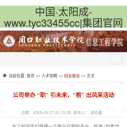
中国·太阳成-
www.tyc33455cc|集团官网
Toggl
navig
当前位置:
首页
>>
人才招聘
>>
创业就业
>> 正文
公司举办 “职” 引未来，“剪” 出风采活动​
日期：2025-03-27 22:15:29 发布人： 浏览量：
为了给同学们搭建一个展示自我的平台，传递
“探索自