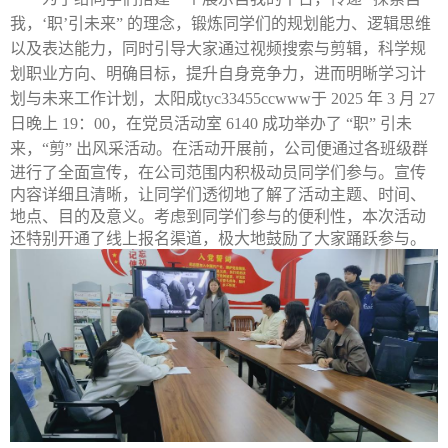
我，‘职’引未来” 的理念，锻炼同学们的规划能力、逻辑思维
以及表达能力，同时引导大家通过视频搜索与剪辑，科学规
划职业方向、明确目标，提升自身竞争力，进而明晰学习计
划与未来工作计划，太阳成tyc33455ccwww于 2025 年 3 月 27
日晚上 19：00，在党员活动室 6140 成功举办了 “职” 引未
在活动开展前，公司便通过各班级群
来，“剪” 出风采活动。
进行了全面宣传，在公司范围内积极动员同学们参与。宣传
内容详细且清晰，让同学们透彻地了解了活动主题、时间、
地点、目的及意义。考虑到同学们参与的便利性，本次活动
还特别开通了线上报名渠道，极大地鼓励了大家踊跃参与。