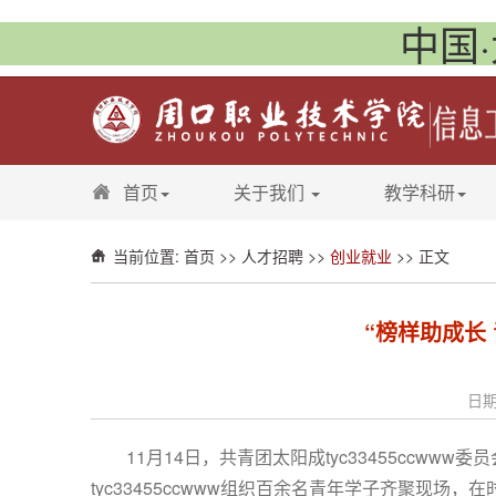
中国·
首页
关于我们
教学科研
当前位置:
首页
>>
人才招聘
>>
创业就业
>> 正文
“榜样助成长
日期
11月14日，共青团太阳成tyc33455ccww
tyc33455ccwww组织
百余名青年学子齐聚现场，在