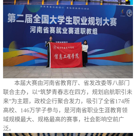
本届大赛由河南省教育厅
、
省发改委
等八部门
联合主办，以
“筑梦青春志在四方，规划启航职引未
来”为主题，
政校企行聚合发力，
吸引了全省
174所
高校、146万学子参与，是河南省
职业
生涯教育领
域规模最大、规格最高的赛事
，
社会影响空前广
泛。