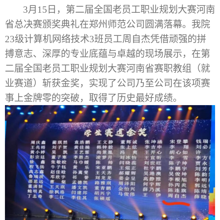
3月15日，第二届全国老员工职业规划大赛河南
省
总决
赛颁奖典礼在郑州师范公司圆满落幕。我
院
23级计算机网络技术3班员工周自杰
凭借顽强的拼
搏意志、深厚的专业底蕴与卓越的现场
展示
，在第
二届全国老员工职业规划大赛河南省赛
职教组（就
业赛道）斩获
金奖，
实现了公司乃至公司在该项赛
。
事上金牌零的突破，取得了历史最好成绩