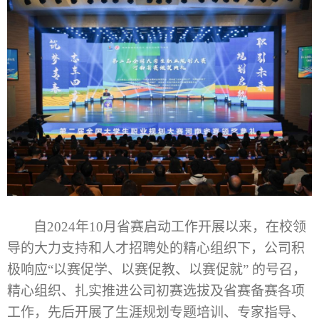
自
2024
年
10月省赛启动
工作开展
以来，
在校领
导的大力支持和人才招聘处的精心组织下，公司积
极响应
“以赛促学、以赛促教、以赛促就” 的号召，
精心组织
、
扎实推进公司初
赛选拔及省赛备赛
各项
工作
，
先后开展了
生涯规划专题培训、专家指导
、