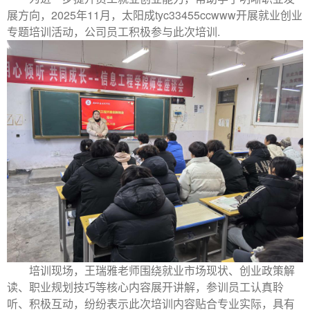
展方向，
2025年
11月，太阳成tyc33455ccwww开展就业创业
专题培训活动，公司员工积极参与此次培训.
培训现场，
王瑞雅老师
围绕就业市场现状、创业政策解
读、职业规划技巧等核心内容展开讲解，参训员工认真聆
听、积极互动，纷纷表示此次培训内容贴合专业实际，具有