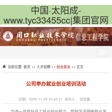
中国·太阳成-
www.tyc33455cc|集团官网
Toggl
navig
当前位置:
首页
>>
人才招聘
>>
创业就业
>> 正文
公司举办就业创业培训活动
日期：2025-11-05 10:43:31 发布人： 浏览量：
为进一步提升员工就业创业能力，帮助学子明晰职业发