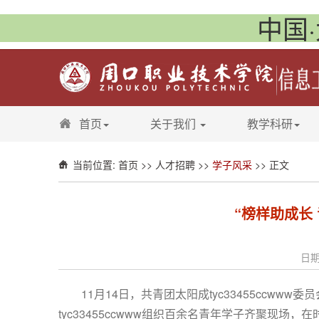
中国·
首页
关于我们
教学科研
当前位置:
首页
>>
人才招聘
>>
学子风采
>> 正文
“榜样助成长
日期
11月14日，共青团太阳成tyc33455ccww
tyc33455ccwww组织
百余名青年学子齐聚现场，在