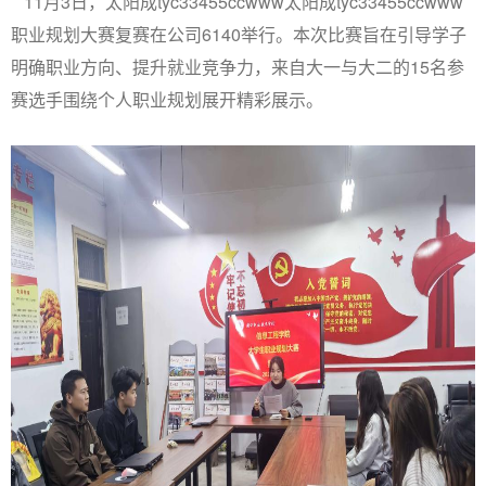
11月3日，
太阳成tyc33455ccwww
太阳成tyc33455ccwww
职业规划大赛复赛在公司
6140举行
。本次比赛旨在引导学子
明确职业方向、提升就业竞争力，来自
大一与大二
的
15
名参
赛选手围绕个人职业规划展开精彩展示
。