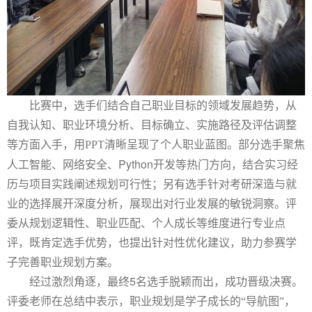
比赛中，选手们结合
自己职业目标的
领域发展趋势，从
自我认知、职业环境分析、目标确立、实施路径及评估调整
等方面
入手
了
个人职业蓝图。部分选手聚焦
，用
PPT清晰呈现
人工智能、网络安全、
Python
开发等热门方向，结合实习经
历与项目实践阐述规划可行性；另有选手针对考研深造与就
业的选择展开深度分析，展现出对行业发展的敏锐洞察。评
委从规划逻辑性、
职业匹配
、
个人成长
等维度进行专业点
评，既肯定选手优势，也提出针对性优化建议，助力
参赛
学
子完善
职业
规划方案
。
经过激烈角逐，最终5
名选手脱颖而出，成功晋级决赛。
评委老师
在总结中表示，职业规划是学子成长的
“导航图”，