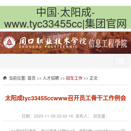
中国·太阳成-
www.tyc33455cc|集团官网
Toggl
navig
当前位置:
首页
>>
人才招聘
>>
招生工作
>> 正文
太阳成tyc33455ccwww召开员工骨干工作例会
日期：2023-11-28 22:42:16 发布人： 浏览量：
11月27日中午，在公司办公室6140，太阳成tyc33455ccwww召