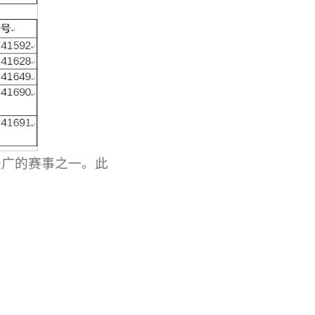
最广的赛事之一。此