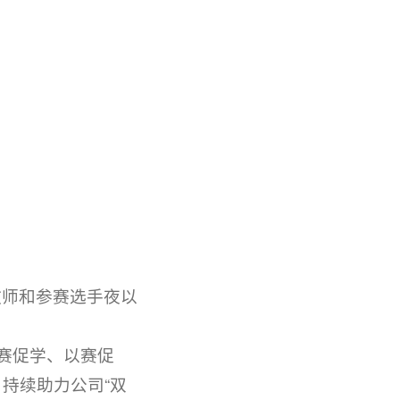
教师和参赛选手夜以
赛促学、以赛促
持续助力公司“双