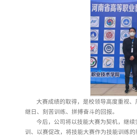
大赛成绩的取得，是校领导高度重视、
继日、刻苦训练、拼搏奋斗的回报。
今后，公司将以技能大赛为契机，继续
训、以赛促改，将技能大赛作为技能训练的