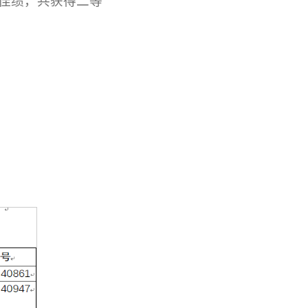
获佳绩，共获得二等