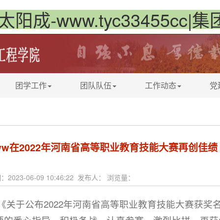
太阳成-www.tyc33455cc|
团学工作
团队队伍
工作动态
党
ccwww在2022年河南省高等职业教育技能大赛再创佳绩
：2023-06-09 10:46:22 发布人： 浏览量：
《关于公布2022年河南省高等职业教育技能大赛获奖