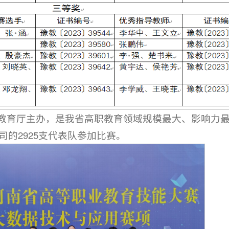
教育厅主办，是我省高职教育领域规模最大、影响力
司的2925支代表队参加比赛。