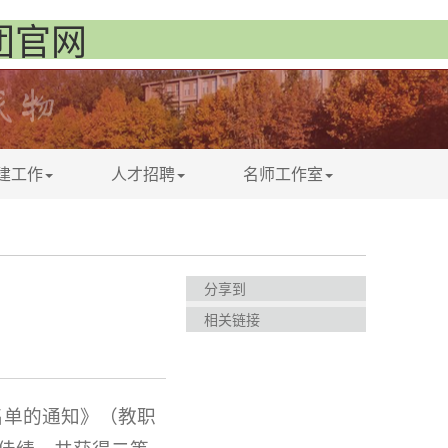
集团官网
建工作
人才招聘
名师工作室
分享到
相关链接
名单的通知》（教职