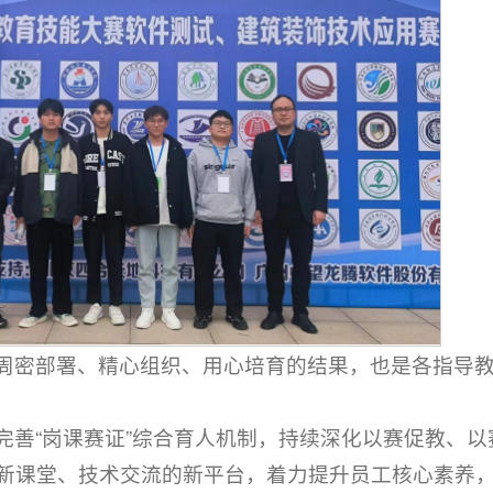
周密部署、精心组织、用心培育的结果，也是各指导
完善“岗课赛证”综合育人机制，持续深化以赛促教、以
新课堂、技术交流的新平台，着力提升员工核心素养，