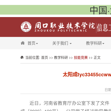
中国·
首页
关于我们
教学科研
当前位置:
首页
>>
教学科研
>>
技能竞赛
>> 正文
​太阳成tyc33455
日期
近日，河南省教育厅办公室下发了文件