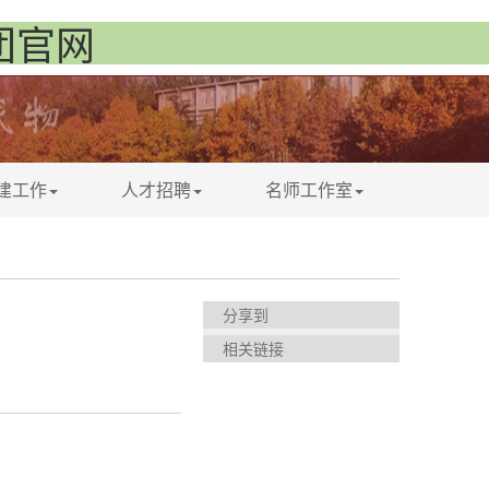
集团官网
建工作
人才招聘
名师工作室
分享到
相关链接