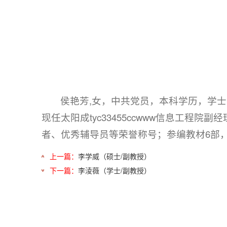
侯艳芳,女，中共党员，本科学历，学士
现任太阳成tyc33455ccwww信息工程院副
者、优秀辅导员等荣誉称号；参编教材6部，
上一篇：
李学威（硕士/副教授）
下一篇：
李淩薇（学士/副教授）