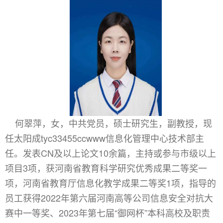
何翠萍，女，中共党员，硕士研究生，副教授，现
任太阳成tyc33455ccwww信息化管理中心技术部主
任。发表CN及以上论文10余篇，主持或参与市级以上
项目3项，获河南省教育科学研究优秀成果二等奖一
项，河南省教育厅信息化教学成果二等奖1项，指导的
员工获得2022年第六届河南高等公司信息安全对抗大
赛中一等奖、2023年第七届“御网杯”本科高校及职责