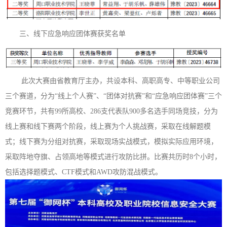
三、线下应急响应团体赛获奖名单
此次大赛由省教育厅主办，共设本科、高职高专、中等职业公司
三个赛道，分为“线上个人赛”、“团体对抗赛”和“应急响应团体赛”三个
竞赛环节，共有99所高校、286支代表队900多名选手同场竞技，分为
线上赛和线下赛两个阶段，线上赛为个人挑战赛，采取在线解题模
式；线下赛为分组对抗赛，采取现场实战模式，模拟实际应用环境，
采取阵地夺旗、占领高地等模式进行攻防比拼。比赛共历时8个小时，
包括选择题模式、CTF模式和AWD攻防混战模式。