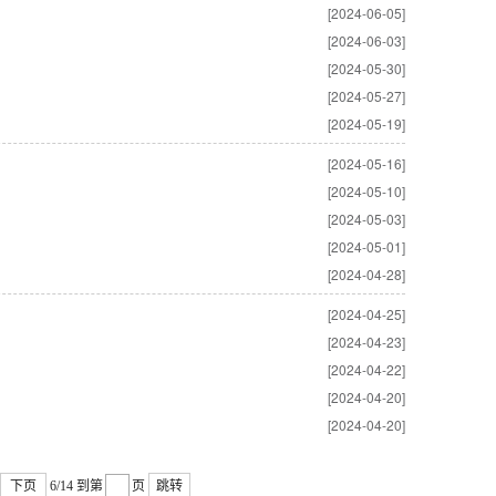
[2024-06-05]
[2024-06-03]
[2024-05-30]
[2024-05-27]
[2024-05-19]
[2024-05-16]
[2024-05-10]
[2024-05-03]
[2024-05-01]
[2024-04-28]
[2024-04-25]
[2024-04-23]
[2024-04-22]
[2024-04-20]
[2024-04-20]
下页
6/14
到第
页
跳转