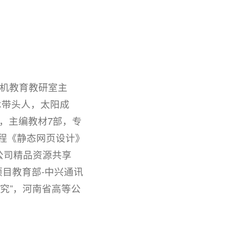
算机教育教研室主
术带头人，太阳成
多篇，主编教材7部，专
程《静态网页设计》
公司精品资源共享
项目教育部-中兴通讯
究”，河南省高等公